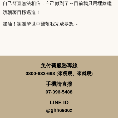
自己簡直無法相信，自己做到了～目前我只用埋線繼
續朝著目標邁進！
加油！謝謝濟世中醫幫我完成夢想～
免付費服務專線
0800-633-693 (來瘦瘦、來就瘦)
手機請直撥
07-396-5488
LINE ID
@ghh6906z