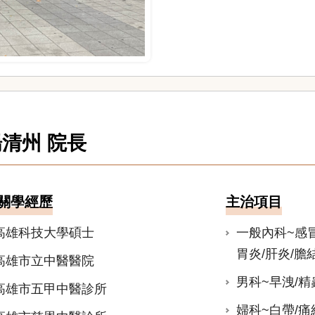
楊清州 院長
關學經歷
主治項目
高雄科技大學碩士
一般內科~感冒
胃炎/肝炎/膽
高雄市立中醫醫院
男科~早洩/精
高雄市五甲中醫診所
婦科~白帶/痛