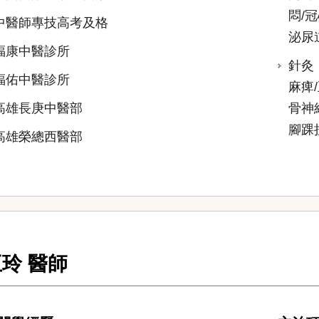
悶/
中醫師專技高考及格
泌尿
福康中醫診所
針灸
福佑中醫診所
麻痺
高雄長庚中醫部
骨神
腳踝
高雄榮總西醫部
玲 醫師