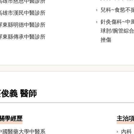
高雄市慈恩中醫診所
兒科~食慾不振
高雄市漢民中醫診所
針灸傷科~中風
屏東縣明德中醫診所
球肘/腕管綜合
屏東縣傳承中醫診所
挫傷
莊俊義 醫師
關學經歷
主治
中國醫藥大學中醫系
內科