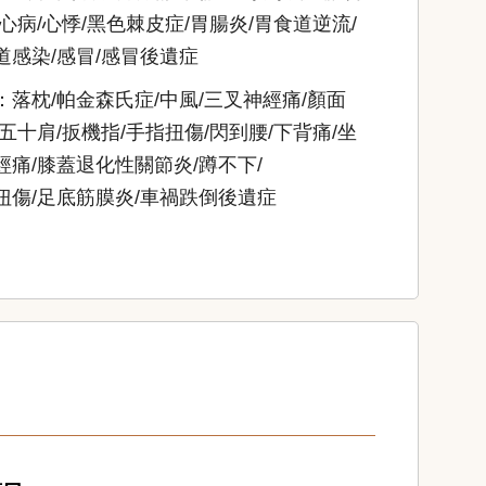
冠心病/心悸/黑色棘皮症/胃腸炎/胃食道逆流/
道感染/感冒/感冒後遺症
：落枕/帕金森氏症/中風/三叉神經痛/顏面
/五十肩/扳機指/手指扭傷/閃到腰/下背痛/坐
經痛/膝蓋退化性關節炎/蹲不下/
扭傷/足底筋膜炎/車禍跌倒後遺症