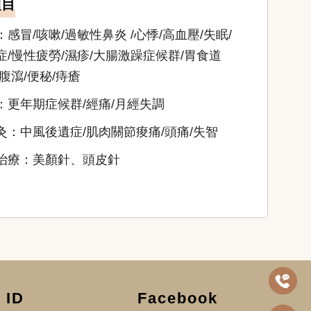
項目
：感冒/咳嗽/過敏性鼻炎 /心悸/高血壓/失眠/
症/慢性疲勞/濕疹/大腸激躁症候群/胃食道
/腹瀉/便秘/痔瘡
：更年期症候群/經痛/月經失調
灸：中風後遺症/肌肉關節痠痛/頭痛/失智
治療：美顏針、頭皮針
 ID
Facebook