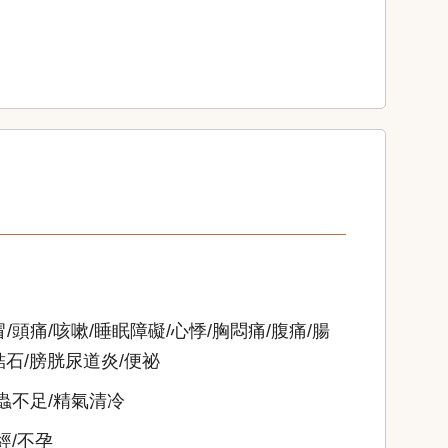
/頭痛/咳嗽/睡眠障礙/心悸/胸悶痛/腹痛/腸
結石/膀胱尿道炎/便祕
蟲不足/精氣清冷
經/不孕