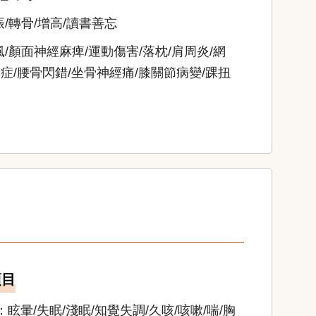
/轉骨/增高/讀書善忘
/顏面神經麻痺/運動傷害/落枕/肩周炎/網
症/腰骨閃錯/坐骨神經痛/膝關節病變/踝扭
項目
：眩暈/失眠/淺眠/知覺失調/久咳/咳嗽/喘/胸