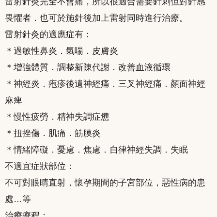
雷射針灸完全不會痛，所以很適合需要針刺但對針感
畏懼者．也可於施針後加上雷射同時進行治療。
雷射針灸的適應症有：
＊過敏性鼻炎．氣喘．皮膚炎
＊增強體質．調整新陳代謝．改善血液循環
＊神經炎．疱疹後遺神經痛．三叉神經痛．顏面神經
麻痺
＊慢性疲勞．精神失調症憊
＊扭挫傷．肌痛．筋膜炎
＊情緒障礙．憂慮．焦慮．自律神經失調．失眠
不適宜症狀部位：
不可對眼睛直射，懷孕期間的子宮部位，惡性病的患
處…等
治療療程：